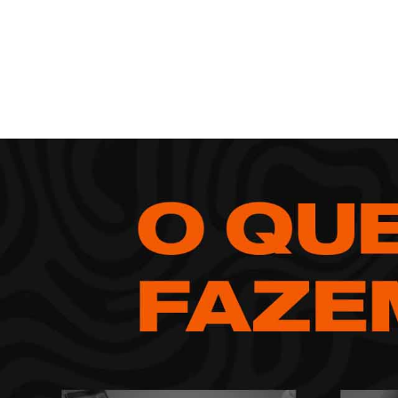
pequenos neg
Após 20 anos de expertise em 
ferramenta de con