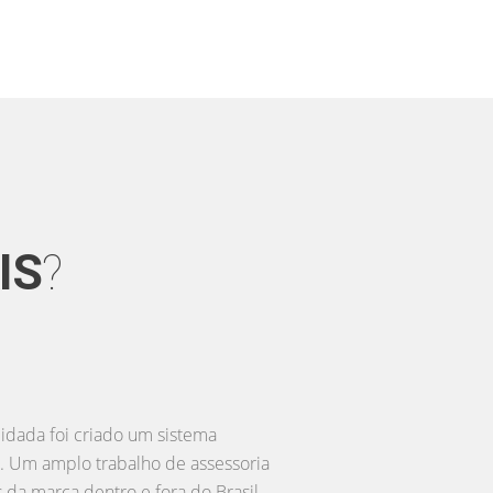
uma plataforma própria que além
ressados em adquirir a sua marca.
ressado para facilitar a expansão