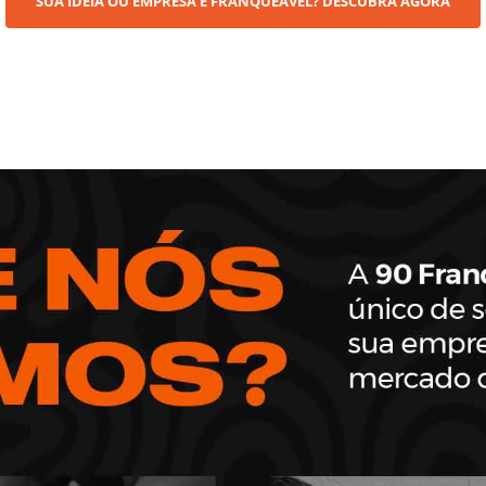
ócios em unidades por 
e América Latina.
expansão de franquias criamos o método 90. Formatação de ex
versão de Leads. Da primeira unidade à centenas em tempo re
SUA IDÉIA OU EMPRESA É FRANQUEÁVEL? DESCUBRA AGORA