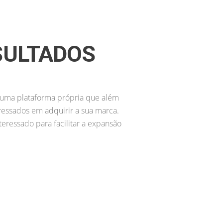
BRASIL E LATAM!
e contempla diversas etapas e no
o da sua empresa. Veja alguns
ecnológica; Recursos humanos
SULTADOS