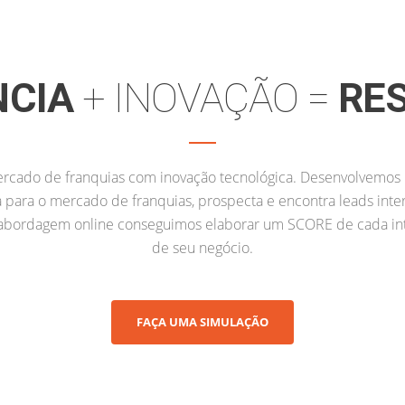
E NDAS E ESCALE SUA OPERAÇÃO PARA TODO O 
quias? Tudo começa com um Plano Estratégico de Expansão qu
ratégias que melhor se aplicam ao modelo, ao perfil e ao tamanh
dada; Processos padronizados; Infraestrutura operacional e t
capacitados Potencial para expandir por meio de franquias;
NCIA
+ INOVAÇÃO =
RE