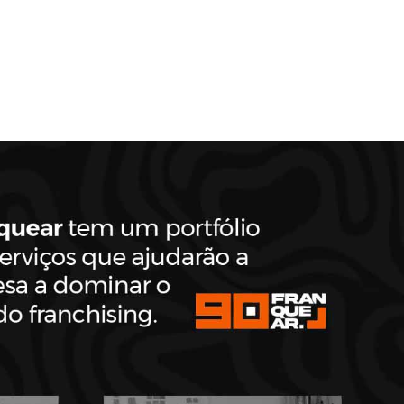
todo o Brasil
celência aliada a uma poderosa
corde de expansão.