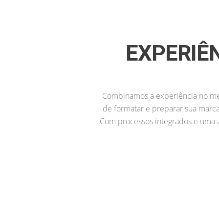
AUMENTE SUAS V
Como Fazemos Formatação de Fran
qual serão analisadas as est
exemplos: Uma marca consoli
EXPERIÊ